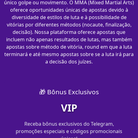
único golpe ou movimento. O MMA (Mixed Martial Arts)
oferece oportunidades únicas de apostas devido à
diversidade de estilos de luta e à possibilidade de
vitórias por diferentes métodos (nocaute, finalização,
decisão). Nossa plataforma oferece apostas que
incluem não apenas resultados de lutas, mas também
apostas sobre método de vitória, round em que a luta
terminará e até mesmo apostas sobre se a luta irá para
a decisão dos juízes.
🎁 Bônus Exclusivos
VIP
Receba bônus exclusivos do Telegram,
promoções especiais e códigos promocionais