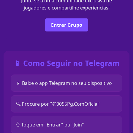
Junte-se a uma comunidade exclusiva de
jogadores e compartilhe experiências!
Entrar Grupo
📱 Como Seguir no Telegram
📱 Baixe o app Telegram no seu dispositivo
🔍 Procure por "@0055Pg.ComOficial"
👆 Toque em "Entrar" ou "Join"