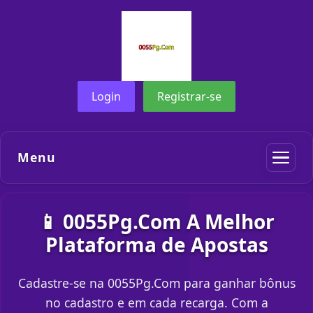
Login
Registrar-se
Menu
📱 0055Pg.Com A Melhor
Plataforma de Apostas
Cadastre-se na 0055Pg.Com para ganhar bônus
no cadastro e em cada recarga. Com a