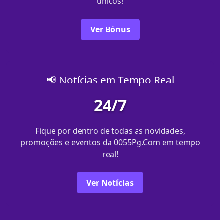
únicos!
Ver Bônus
📢 Notícias em Tempo Real
24/7
Fique por dentro de todas as novidades,
promoções e eventos da 0055Pg.Com em tempo
real!
Ver Notícias