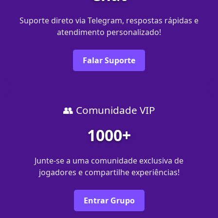
Suporte direto via Telegram, respostas rápidas e
atendimento personalizado!
Falar Suporte
👥 Comunidade VIP
1000+
Junte-se a uma comunidade exclusiva de
jogadores e compartilhe experiências!
Entrar Grupo