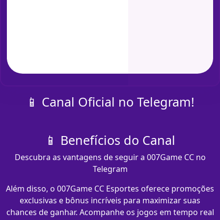
📱 Canal Oficial no Telegram!
📱 Benefícios do Canal
Descubra as vantagens de seguir a 007Game CC no
Telegram
Além disso, o 007Game CC Esportes oferece promoções
exclusivas e bônus incríveis para maximizar suas
chances de ganhar. Acompanhe os jogos em tempo real