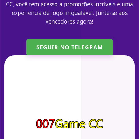
CC, você tem acesso a promoções incríveis e uma
experiência de jogo inigualável. Junte-se aos
vencedores agora!
SEGUIR NO TELEGRAM