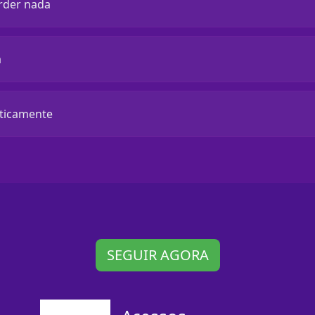
erder nada
a
aticamente
SEGUIR AGORA