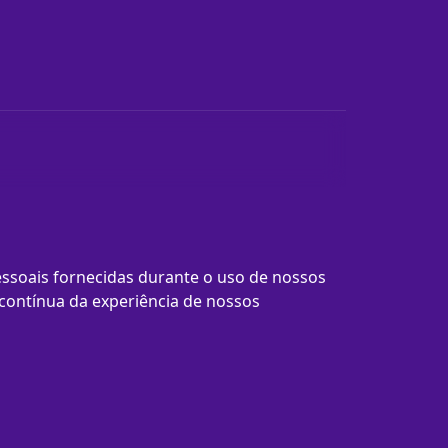
essoais fornecidas durante o uso de nossos
 contínua da experiência de nossos