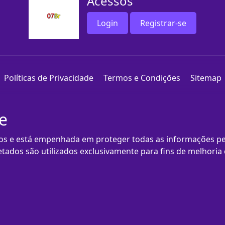
Acessos
Login
Registrar-se
Políticas de Privacidade
Termos e Condições
Sitemap
de
rios e está empenhada em proteger todas as informações p
tados são utilizados exclusivamente para fins de melhoria