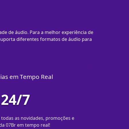
ade de áudio. Para a melhor experiência de
suporta diferentes formatos de áudio para
cias em Tempo Real
24/7
e todas as novidades, promoções e
da 07Br em tempo real!