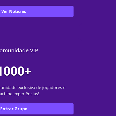
Ver Notícias
Comunidade VIP
1000+
unidade exclusiva de jogadores e
rtilhe experiências!
Entrar Grupo