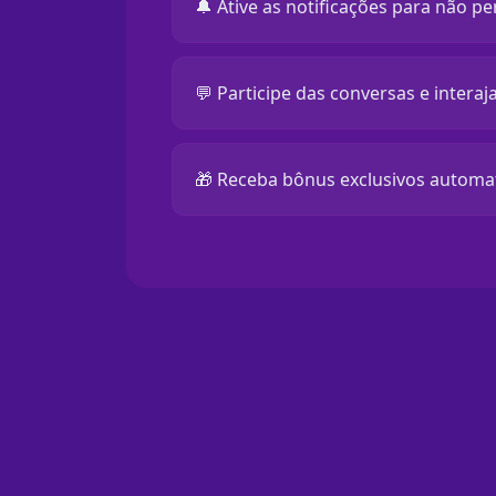
🔔 Ative as notificações para não p
💬 Participe das conversas e interaj
🎁 Receba bônus exclusivos autom