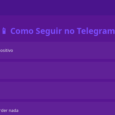
📱 Como Seguir no Telegram
ositivo
erder nada