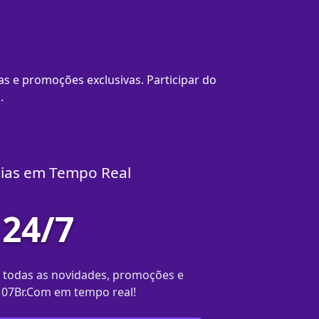
s e promoções exclusivas. Participar do
.
cias em Tempo Real
24/7
e todas as novidades, promoções e
 07Br.Com em tempo real!