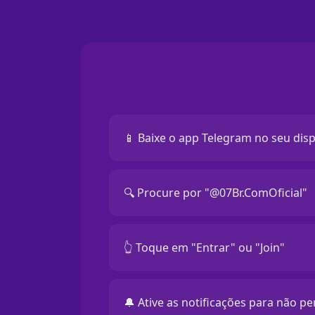
📱 Baixe o app Telegram no seu disp
🔍 Procure por "@07Br.ComOficial"
👆 Toque em "Entrar" ou "Join"
🔔 Ative as notificações para não p