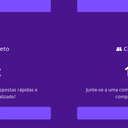
reto
👥 
t
espostas rápidas e
Junte-se a uma com
lizado!
compa
e