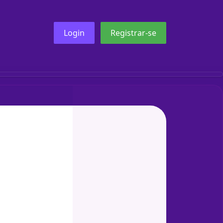
Login
Registrar-se