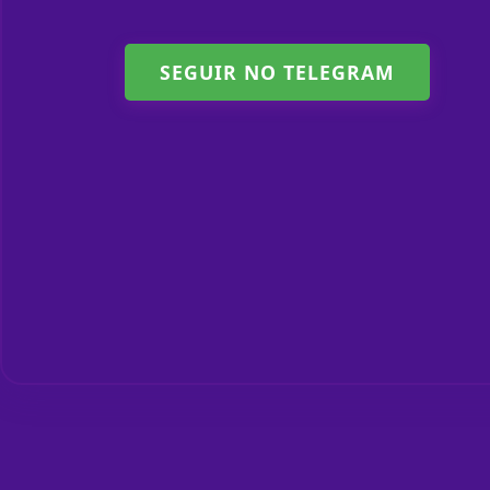
SEGUIR NO TELEGRAM