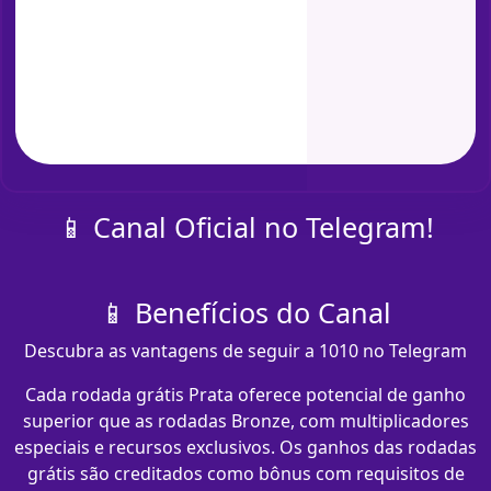
📱 Canal Oficial no Telegram!
📱 Benefícios do Canal
Descubra as vantagens de seguir a 1010 no Telegram
Cada rodada grátis Prata oferece potencial de ganho
superior que as rodadas Bronze, com multiplicadores
especiais e recursos exclusivos. Os ganhos das rodadas
grátis são creditados como bônus com requisitos de