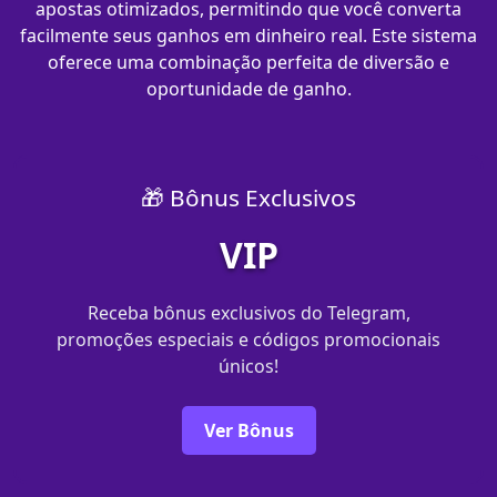
apostas otimizados, permitindo que você converta
facilmente seus ganhos em dinheiro real. Este sistema
oferece uma combinação perfeita de diversão e
oportunidade de ganho.
🎁 Bônus Exclusivos
VIP
Receba bônus exclusivos do Telegram,
promoções especiais e códigos promocionais
únicos!
Ver Bônus