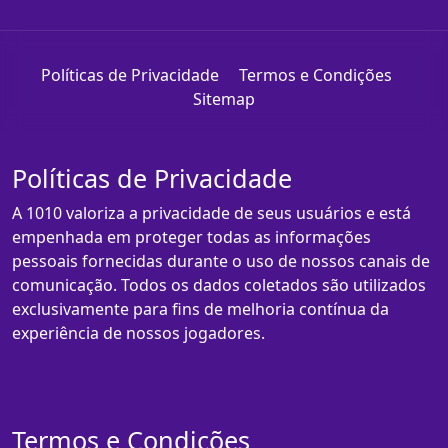
Políticas de Privacidade
Termos e Condições
Sitemap
Políticas de Privacidade
A 1010 valoriza a privacidade de seus usuários e está
empenhada em proteger todas as informações
pessoais fornecidas durante o uso de nossos canais de
comunicação. Todos os dados coletados são utilizados
exclusivamente para fins de melhoria contínua da
experiência de nossos jogadores.
Termos e Condições