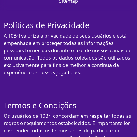
Sitemap
Políticas de Privacidade
A 10Brl valoriza a privacidade de seus usuários e está
empenhada em proteger todas as informações
pessoais fornecidas durante o uso de nossos canais de
comunicação. Todos os dados coletados são utilizados
exclusivamente para fins de melhoria contínua da
experiência de nossos jogadores.
Termos e Condições
Os usuários da 10Brl concordam em respeitar todas as
regras e regulamentos estabelecidos. É importante ler
e entender todos os termos antes de participar de