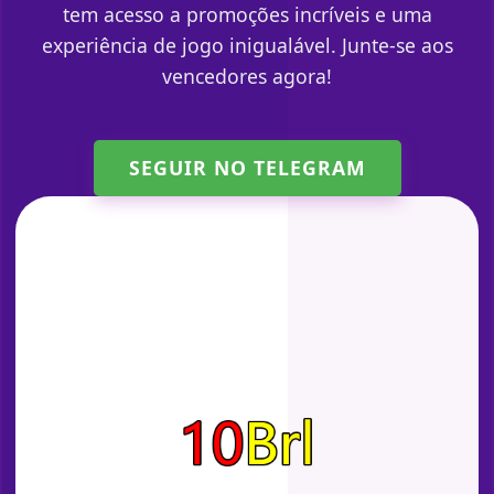
tem acesso a promoções incríveis e uma
experiência de jogo inigualável. Junte-se aos
vencedores agora!
SEGUIR NO TELEGRAM