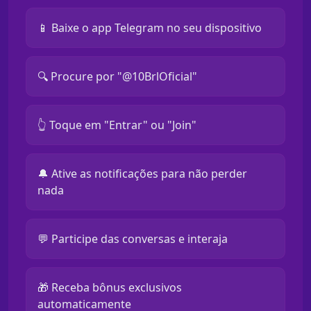
📱 Baixe o app Telegram no seu dispositivo
🔍 Procure por "@10BrlOficial"
👆 Toque em "Entrar" ou "Join"
🔔 Ative as notificações para não perder
nada
💬 Participe das conversas e interaja
🎁 Receba bônus exclusivos
automaticamente