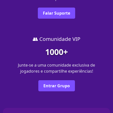
Falar Suporte
👥 Comunidade VIP
1000+
Junte-se a uma comunidade exclusiva de
jogadores e compartilhe experiências!
Entrar Grupo