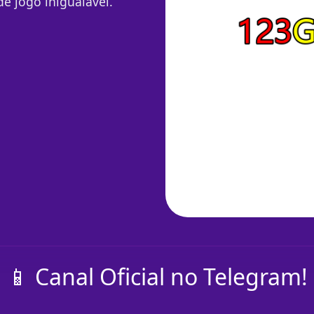
e jogo inigualável.
📱 Canal Oficial no Telegram!