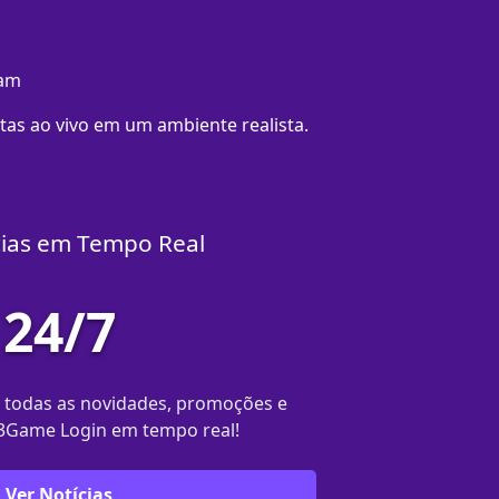
ram
tas ao vivo em um ambiente realista.
cias em Tempo Real
24/7
e todas as novidades, promoções e
3Game Login em tempo real!
Ver Notícias