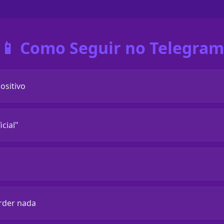
📱 Como Seguir no Telegram
ositivo
cial"
erder nada