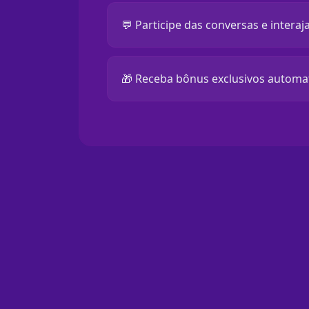
💬 Participe das conversas e interaj
🎁 Receba bônus exclusivos autom