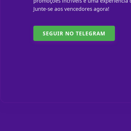
promoções incríveis e uma experiência d
Junte-se aos vencedores agora!
SEGUIR NO TELEGRAM