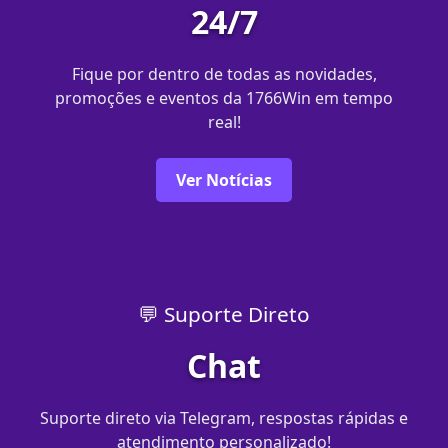
24/7
Fique por dentro de todas as novidades,
promoções e eventos da 1766Win em tempo
real!
Ver Notícias
💬 Suporte Direto
Chat
Suporte direto via Telegram, respostas rápidas e
atendimento personalizado!