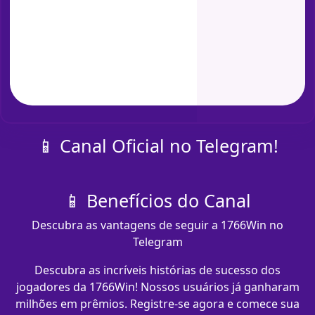
📱 Canal Oficial no Telegram!
📱 Benefícios do Canal
Descubra as vantagens de seguir a 1766Win no
Telegram
Descubra as incríveis histórias de sucesso dos
jogadores da 1766Win! Nossos usuários já ganharam
milhões em prêmios. Registre-se agora e comece sua