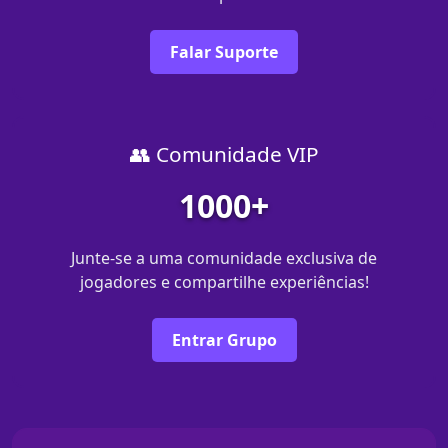
Falar Suporte
👥 Comunidade VIP
1000+
Junte-se a uma comunidade exclusiva de
jogadores e compartilhe experiências!
Entrar Grupo