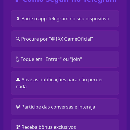
📱 Baixe o app Telegram no seu dispositivo
🔍 Procure por "@1XX GameOficial"
👆 Toque em "Entrar" ou "Join"
🔔 Ative as notificações para não perder
nada
💬 Participe das conversas e interaja
🎁 Receba bônus exclusivos