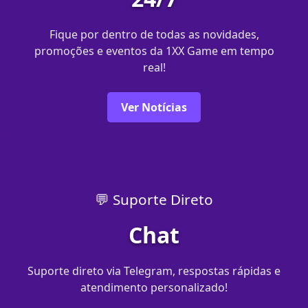
Fique por dentro de todas as novidades,
promoções e eventos da 1XX Game em tempo
real!
Ver Notícias
💬 Suporte Direto
Chat
Suporte direto via Telegram, respostas rápidas e
atendimento personalizado!