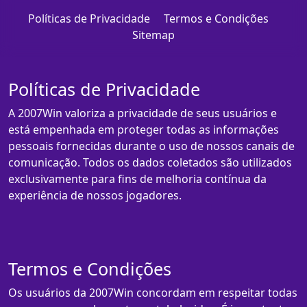
Políticas de Privacidade
Termos e Condições
Sitemap
Políticas de Privacidade
A 2007Win valoriza a privacidade de seus usuários e
está empenhada em proteger todas as informações
pessoais fornecidas durante o uso de nossos canais de
comunicação. Todos os dados coletados são utilizados
exclusivamente para fins de melhoria contínua da
experiência de nossos jogadores.
Termos e Condições
Os usuários da 2007Win concordam em respeitar todas