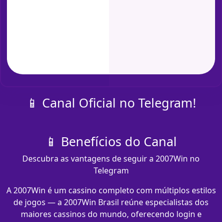
📱 Canal Oficial no Telegram!
📱 Benefícios do Canal
Descubra as vantagens de seguir a 2007Win no
Telegram
A 2007Win é um cassino completo com múltiplos estilos
de jogos — a 2007Win Brasil reúne especialistas dos
maiores cassinos do mundo, oferecendo login e