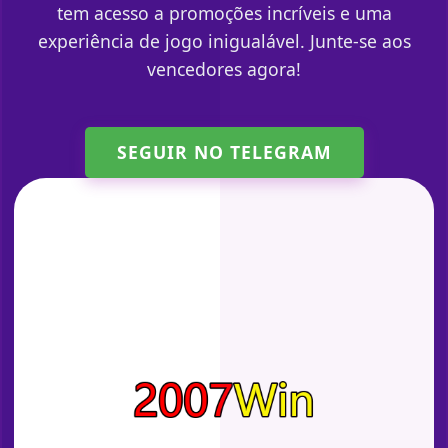
tem acesso a promoções incríveis e uma
experiência de jogo inigualável. Junte-se aos
vencedores agora!
SEGUIR NO TELEGRAM