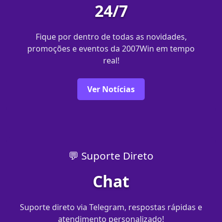
24/7
Fique por dentro de todas as novidades,
promoções e eventos da 2007Win em tempo
real!
Ver Notícias
💬 Suporte Direto
Chat
Suporte direto via Telegram, respostas rápidas e
atendimento personalizado!