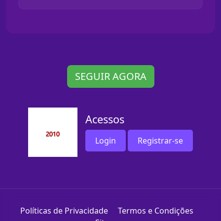
SEGUIR AGORA
Acessos
Login
Registrar-se
Políticas de Privacidade
Termos e Condições