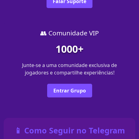
Falar Suporte
👥 Comunidade VIP
1000+
Junte-se a uma comunidade exclusiva de
jogadores e compartilhe experiências!
Entrar Grupo
📱 Como Seguir no Telegram