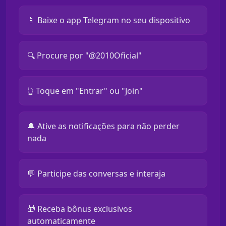
📱 Baixe o app Telegram no seu dispositivo
🔍 Procure por "@2010Oficial"
👆 Toque em "Entrar" ou "Join"
🔔 Ative as notificações para não perder
nada
💬 Participe das conversas e interaja
🎁 Receba bônus exclusivos
automaticamente