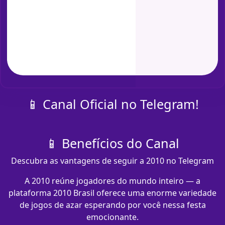
📱 Canal Oficial no Telegram!
📱 Benefícios do Canal
Descubra as vantagens de seguir a 2010 no Telegram
A 2010 reúne jogadores do mundo inteiro — a
plataforma 2010 Brasil oferece uma enorme variedade
de jogos de azar esperando por você nessa festa
emocionante.