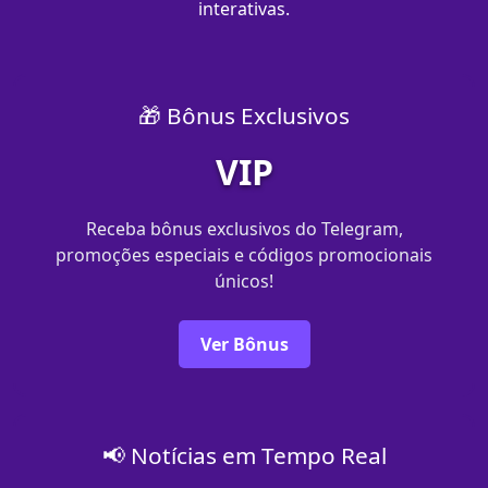
interativas.
🎁 Bônus Exclusivos
VIP
Receba bônus exclusivos do Telegram,
promoções especiais e códigos promocionais
únicos!
Ver Bônus
📢 Notícias em Tempo Real