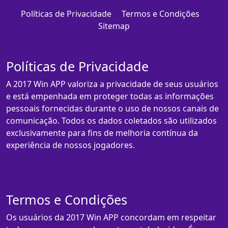
Políticas de Privacidade
Termos e Condições
Sitemap
Políticas de Privacidade
A 2017 Win APP valoriza a privacidade de seus usuários
e está empenhada em proteger todas as informações
pessoais fornecidas durante o uso de nossos canais de
comunicação. Todos os dados coletados são utilizados
exclusivamente para fins de melhoria contínua da
experiência de nossos jogadores.
Termos e Condições
Os usuários da 2017 Win APP concordam em respeitar