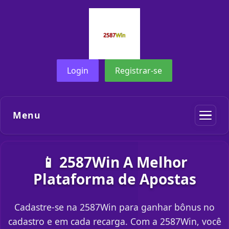
Login
Registrar-se
Menu
📱 2587Win A Melhor
Plataforma de Apostas
Cadastre-se na 2587Win para ganhar bônus no
cadastro e em cada recarga. Com a 2587Win, você