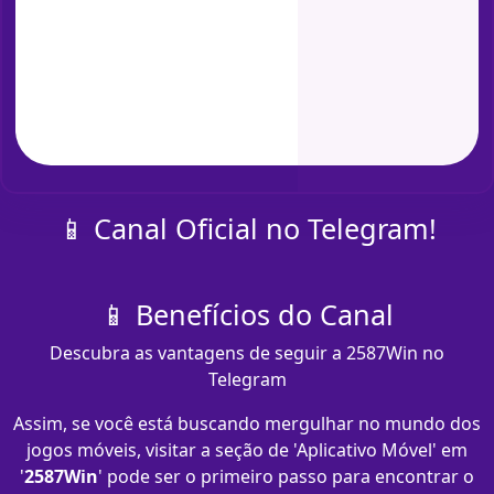
📱 Canal Oficial no Telegram!
📱 Benefícios do Canal
Descubra as vantagens de seguir a 2587Win no
Telegram
Assim, se você está buscando mergulhar no mundo dos
jogos móveis, visitar a seção de 'Aplicativo Móvel' em
'
2587Win
' pode ser o primeiro passo para encontrar o