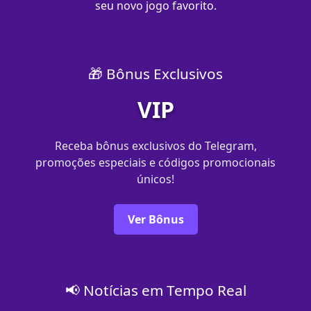
seu novo jogo favorito.
🎁 Bônus Exclusivos
VIP
Receba bônus exclusivos do Telegram,
promoções especiais e códigos promocionais
únicos!
Ver Bônus
📢 Notícias em Tempo Real