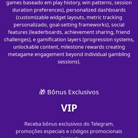
games baseado em play history, win patterns, session
duration preferences), personalized dashboards
(customizable widget layouts, metric tracking
personalizado, goal-setting frameworks), social
features (leaderboards, achievement sharing, friend
challenges), e gamification layers (progression systems,
unlockable content, milestone rewards creating
metagame engagement beyond individual gambling
sessions).
🎁 Bônus Exclusivos
VIP
Receba bônus exclusivos do Telegram,
promoções especiais e códigos promocionais