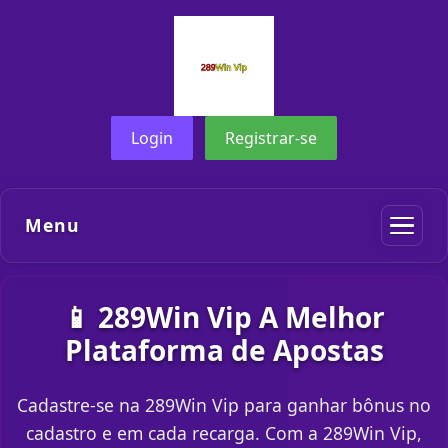
Login
Registrar-se
Menu
📱 289Win Vip A Melhor
Plataforma de Apostas
Cadastre-se na 289Win Vip para ganhar bônus no
cadastro e em cada recarga. Com a 289Win Vip,