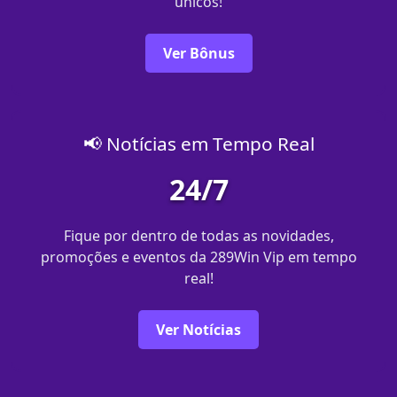
únicos!
Ver Bônus
📢 Notícias em Tempo Real
24/7
Fique por dentro de todas as novidades,
promoções e eventos da 289Win Vip em tempo
real!
Ver Notícias