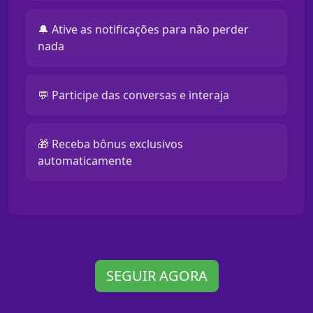
🔔 Ative as notificações para não perder
nada
💬 Participe das conversas e interaja
🎁 Receba bônus exclusivos
automaticamente
SEGUIR AGORA