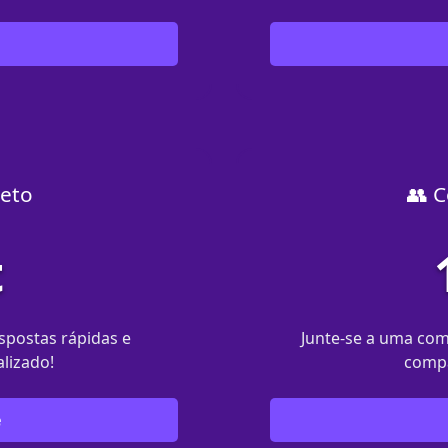
reto
👥 
t
espostas rápidas e
Junte-se a uma com
lizado!
compa
e