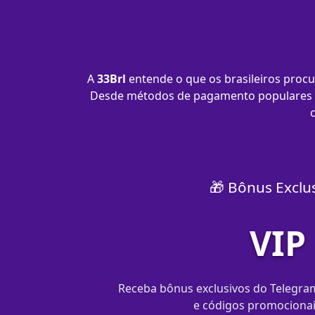
A
33Brl
entende o que os brasileiros procu
Desde métodos de pagamento populares no 
🎁 Bônus Exclu
VIP
Receba bônus exclusivos do Telegra
e códigos promocionai