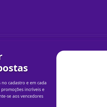
r
postas
s no cadastro e em cada
 promoções incríveis e
unte-se aos vencedores