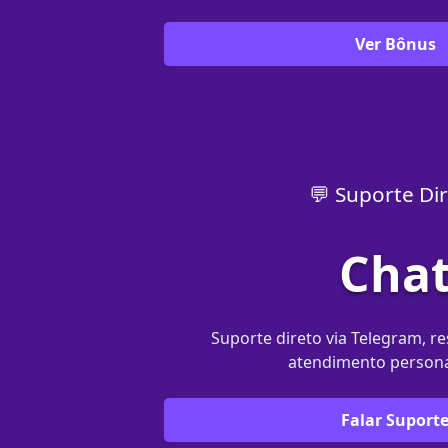
Ver Bônus
💬 Suporte Di
Cha
Suporte direto via Telegram, r
atendimento persona
Falar Suport