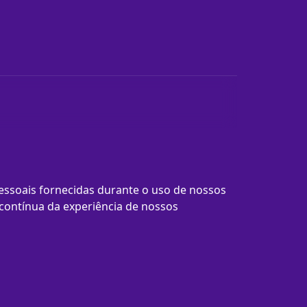
essoais fornecidas durante o uso de nossos
 contínua da experiência de nossos