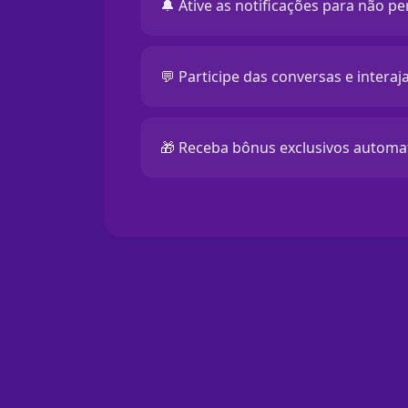
🔔 Ative as notificações para não p
💬 Participe das conversas e interaj
🎁 Receba bônus exclusivos autom