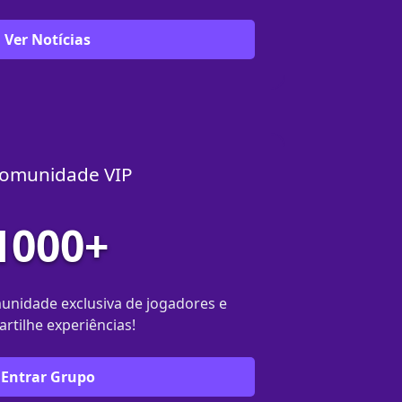
Ver Notícias
Comunidade VIP
1000+
unidade exclusiva de jogadores e
rtilhe experiências!
Entrar Grupo