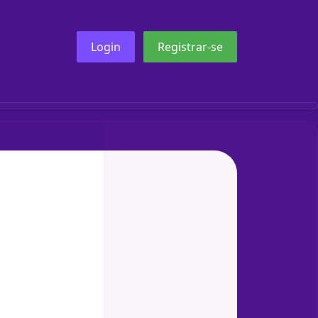
Login
Registrar-se