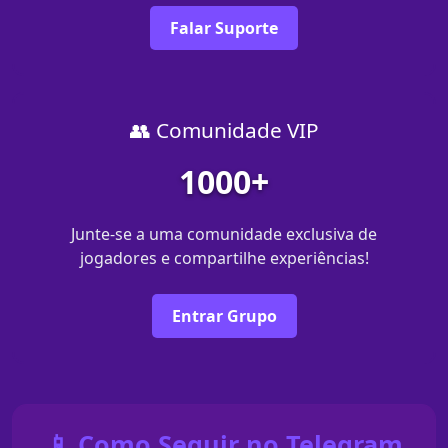
Falar Suporte
👥 Comunidade VIP
1000+
Junte-se a uma comunidade exclusiva de
jogadores e compartilhe experiências!
Entrar Grupo
📱 Como Seguir no Telegram