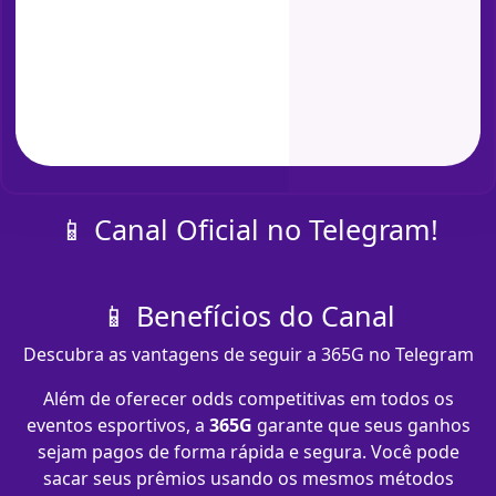
📱 Canal Oficial no Telegram!
📱 Benefícios do Canal
Descubra as vantagens de seguir a 365G no Telegram
Além de oferecer odds competitivas em todos os
eventos esportivos, a
365G
garante que seus ganhos
sejam pagos de forma rápida e segura. Você pode
sacar seus prêmios usando os mesmos métodos