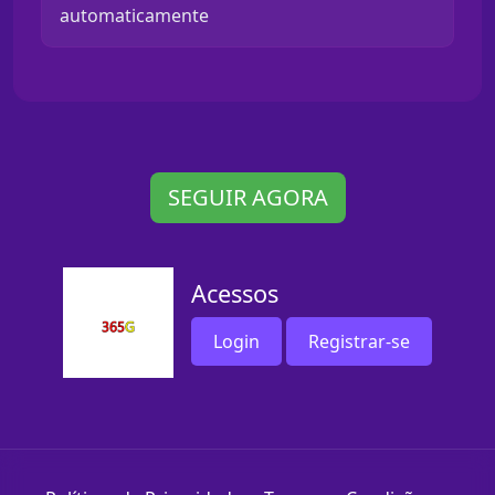
automaticamente
SEGUIR AGORA
Acessos
Login
Registrar-se