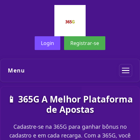
Login
Registrar-se
Menu
📱 365G A Melhor Plataforma
de Apostas
Cadastre-se na 365G para ganhar bônus no
cadastro e em cada recarga. Com a 365G, você