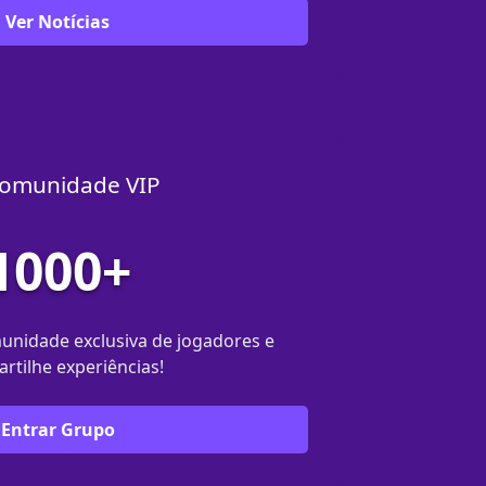
Ver Notícias
Comunidade VIP
1000+
unidade exclusiva de jogadores e
rtilhe experiências!
Entrar Grupo