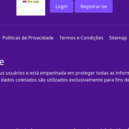
Login
Registrar-se
Políticas de Privacidade
Termos e Condições
Sitemap
de
 seus usuários e está empenhada em proteger todas as info
dados coletados são utilizados exclusivamente para fins d