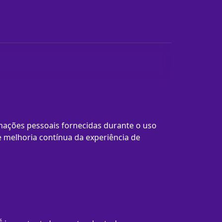
rmações pessoais fornecidas durante o uso
e melhoria contínua da experiência de