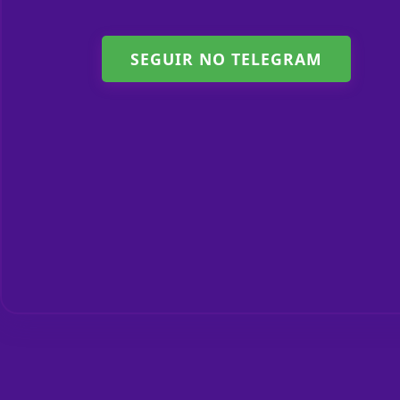
SEGUIR NO TELEGRAM