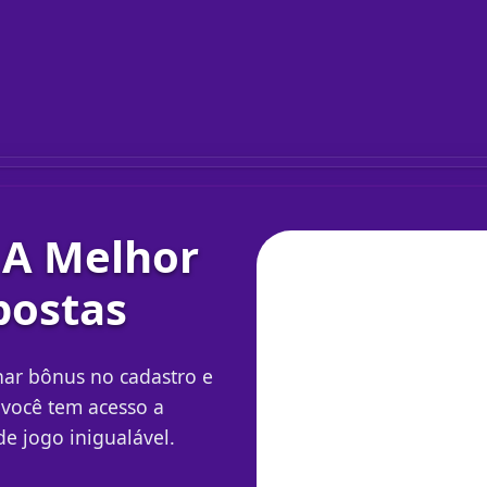
n A Melhor
postas
har bônus no cadastro e
 você tem acesso a
e jogo inigualável.