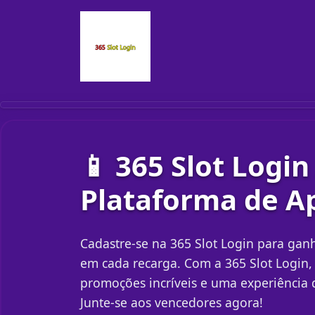
📱 365 Slot Logi
Plataforma de A
Cadastre-se na 365 Slot Login para gan
em cada recarga. Com a 365 Slot Login,
promoções incríveis e uma experiência d
Junte-se aos vencedores agora!