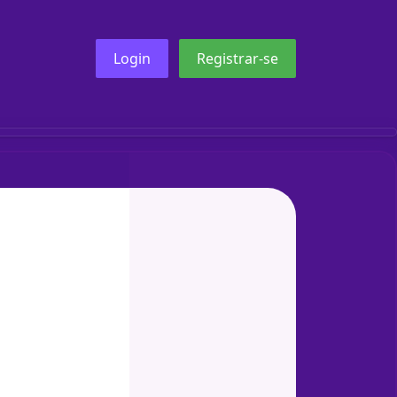
Login
Registrar-se