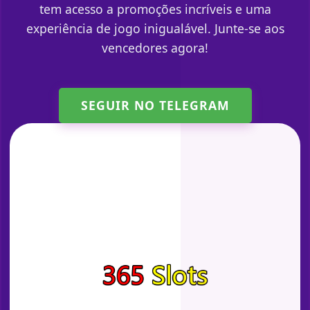
tem acesso a promoções incríveis e uma
experiência de jogo inigualável. Junte-se aos
vencedores agora!
SEGUIR NO TELEGRAM