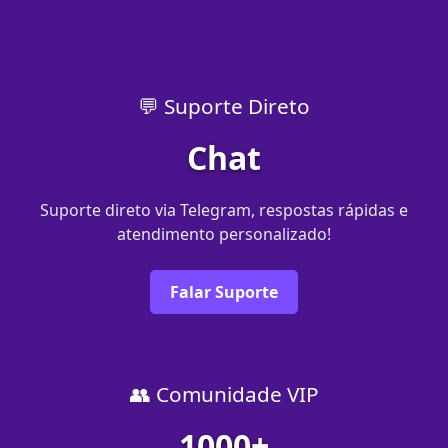
💬 Suporte Direto
Chat
Suporte direto via Telegram, respostas rápidas e
atendimento personalizado!
Falar Suporte
👥 Comunidade VIP
1000+