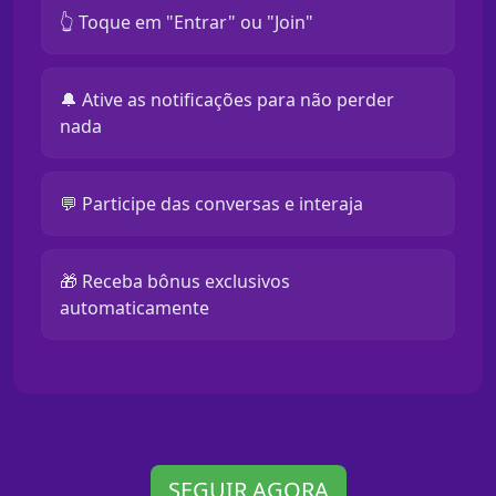
👆 Toque em "Entrar" ou "Join"
🔔 Ative as notificações para não perder
nada
💬 Participe das conversas e interaja
🎁 Receba bônus exclusivos
automaticamente
SEGUIR AGORA