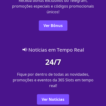
Receba bônus exclusivos do Telegram,
promoções especiais e códigos promocionais
únicos!
Ver Bônus
📢 Notícias em Tempo Real
24/7
Fique por dentro de todas as novidades,
promoções e eventos da 365 Slots em tempo
real!
Ver Notícias