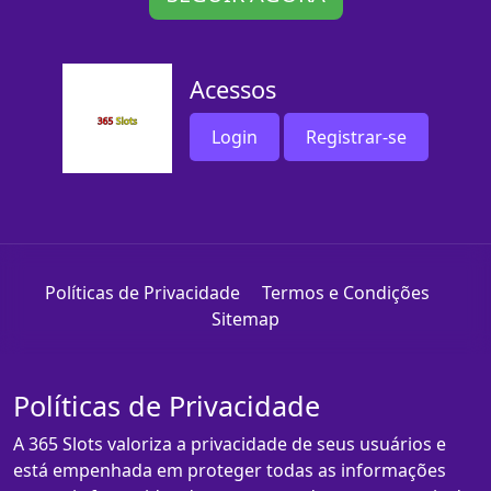
Acessos
Login
Registrar-se
Políticas de Privacidade
Termos e Condições
Sitemap
Políticas de Privacidade
A 365 Slots valoriza a privacidade de seus usuários e
está empenhada em proteger todas as informações