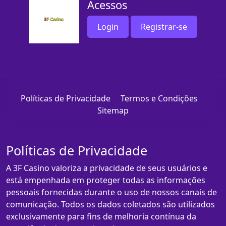
Acessos
Login
Registrar-se
Políticas de Privacidade
Termos e Condições
Sitemap
Políticas de Privacidade
A 3F Casino valoriza a privacidade de seus usuários e
está empenhada em proteger todas as informações
pessoais fornecidas durante o uso de nossos canais de
comunicação. Todos os dados coletados são utilizados
exclusivamente para fins de melhoria contínua da