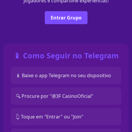
jogadores e compartilhe experiências!
Entrar Grupo
📱 Como Seguir no Telegram
📱 Baixe o app Telegram no seu dispositivo
🔍 Procure por "@3F CasinoOficial"
👆 Toque em "Entrar" ou "Join"