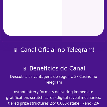
📱 Canal Oficial no Telegram!
📱 Benefícios do Canal
Descubra as vantagens de seguir a 3F Casino no
Telegram
nstant lottery formats delivering immediate
gratification: scratch cards (digital reveal mechanics,
tiered prize structures 2x-10.000x stake), keno (20-