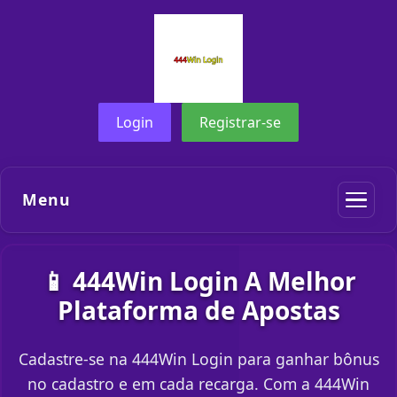
Login
Registrar-se
Menu
📱 444Win Login A Melhor
Plataforma de Apostas
Cadastre-se na 444Win Login para ganhar bônus
no cadastro e em cada recarga. Com a 444Win