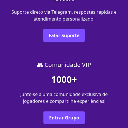
Suporte direto via Telegram, respostas rápidas e
atendimento personalizado!
Falar Suporte
👥 Comunidade VIP
1000+
Junte-se a uma comunidade exclusiva de
jogadores e compartilhe experiências!
Entrar Grupo