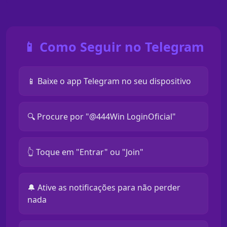
📱 Como Seguir no Telegram
📱 Baixe o app Telegram no seu dispositivo
🔍 Procure por "@444Win LoginOficial"
👆 Toque em "Entrar" ou "Join"
🔔 Ative as notificações para não perder
nada