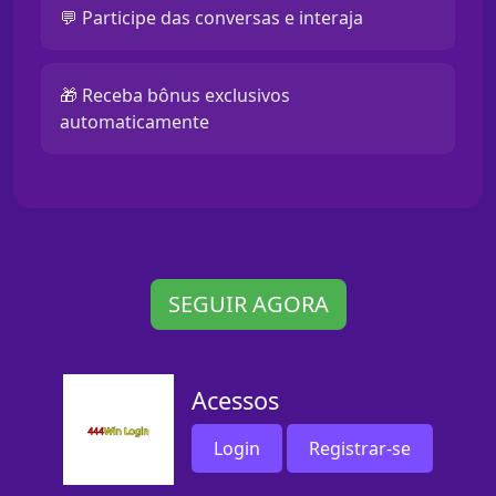
💬 Participe das conversas e interaja
🎁 Receba bônus exclusivos
automaticamente
SEGUIR AGORA
Acessos
Login
Registrar-se