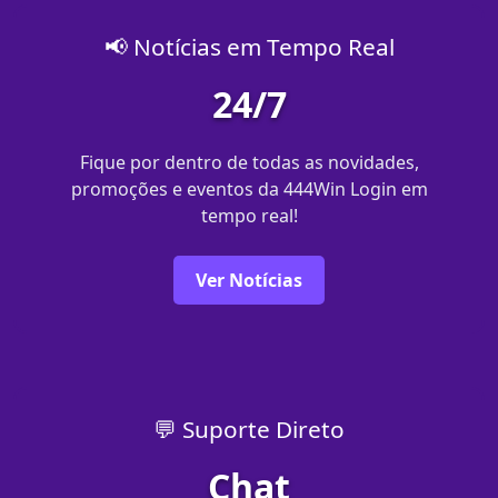
📢 Notícias em Tempo Real
24/7
Fique por dentro de todas as novidades,
promoções e eventos da 444Win Login em
tempo real!
Ver Notícias
💬 Suporte Direto
Chat