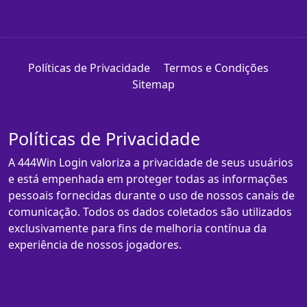
Políticas de Privacidade
Termos e Condições
Sitemap
Políticas de Privacidade
A 444Win Login valoriza a privacidade de seus usuários
e está empenhada em proteger todas as informações
pessoais fornecidas durante o uso de nossos canais de
comunicação. Todos os dados coletados são utilizados
exclusivamente para fins de melhoria contínua da
experiência de nossos jogadores.