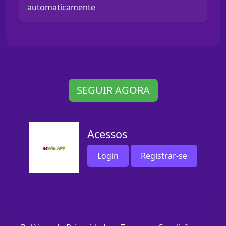
automaticamente
SEGUIR AGORA
Acessos
Login
Registrar-se