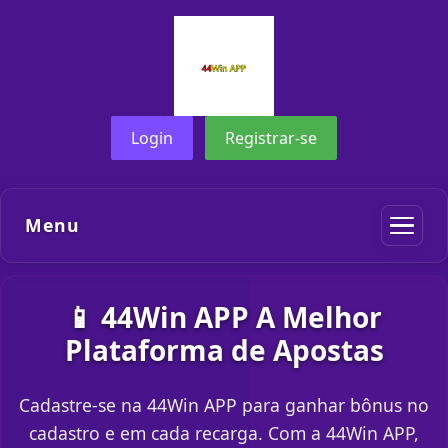
Login
Registrar-se
Menu
📱 44Win APP A Melhor
Plataforma de Apostas
Cadastre-se na 44Win APP para ganhar bônus no
cadastro e em cada recarga. Com a 44Win APP,