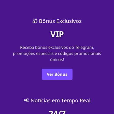
🎁 Bônus Exclusivos
VIP
Receba bônus exclusivos do Telegram,
promoções especiais e códigos promocionais
únicos!
Ver Bônus
📢 Notícias em Tempo Real
24/7