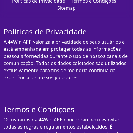
Políticas de Privacidade
Termos e Condições
Sitemap
Políticas de Privacidade
A 44Win APP valoriza a privacidade de seus usuários e
está empenhada em proteger todas as informações
pessoais fornecidas durante o uso de nossos canais de
comunicação. Todos os dados coletados são utilizados
exclusivamente para fins de melhoria contínua da
experiência de nossos jogadores.
Termos e Condições
Os usuários da 44Win APP concordam em respeitar
todas as regras e regulamentos estabelecidos. É