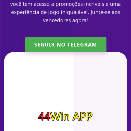
você tem acesso a promoções incríveis e uma
experiência de jogo inigualável. Junte-se aos
vencedores agora!
SEGUIR NO TELEGRAM