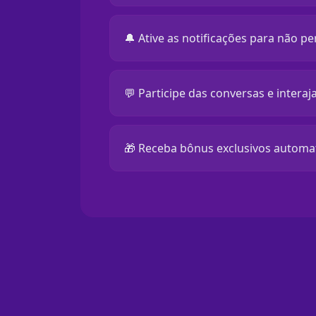
🔔 Ative as notificações para não p
💬 Participe das conversas e interaj
🎁 Receba bônus exclusivos autom