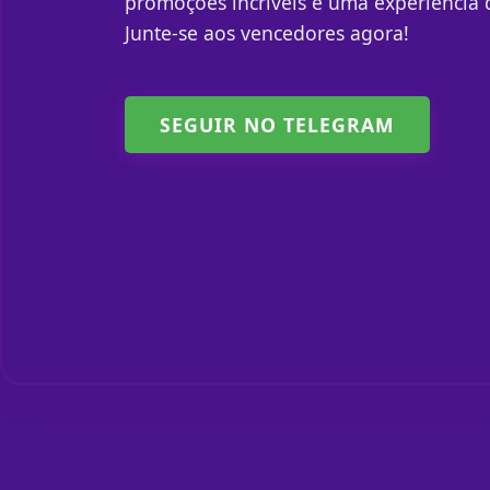
promoções incríveis e uma experiência d
Junte-se aos vencedores agora!
SEGUIR NO TELEGRAM