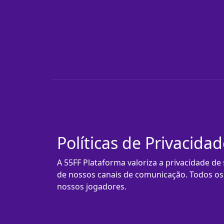
Políticas de Privacida
A 55FF Plataforma valoriza a privacidade d
de nossos canais de comunicação. Todos os 
nossos jogadores.