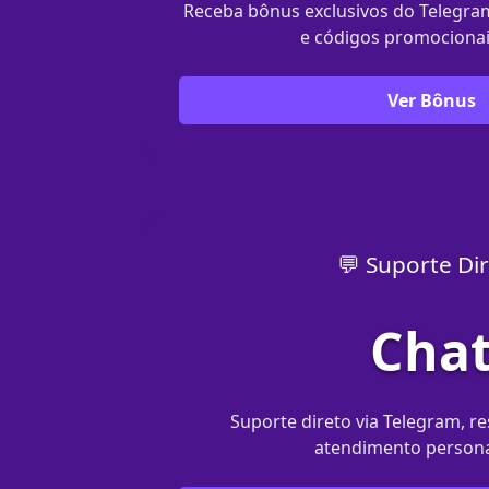
Receba bônus exclusivos do Telegra
e códigos promocionai
Ver Bônus
💬 Suporte Di
Cha
Suporte direto via Telegram, r
atendimento persona