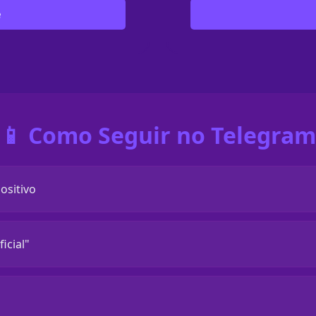
e
📱 Como Seguir no Telegram
ositivo
icial"