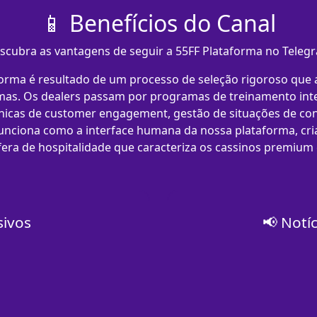
📱 Benefícios do Canal
scubra as vantagens de seguir a 55FF Plataforma no Teleg
aforma é resultado de um processo de seleção rigoroso que 
iomas. Os dealers passam por programas de treinamento int
cas de customer engagement, gestão de situações de conf
funciona como a interface humana da nossa plataforma, cr
ra de hospitalidade que caracteriza os cassinos premium
sivos
📢 Notí