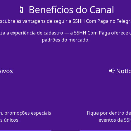
📱 Benefícios do Canal
scubra as vantagens de seguir a 55HH Com Paga no Teleg
za a experiência de cadastro — a 55HH Com Paga oferece u
padrões do mercado.
sivos
📢 Notí
m, promoções especiais
Fique por dentro d
s únicos!
eventos da 55