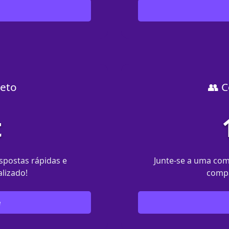
reto
👥 
t
espostas rápidas e
Junte-se a uma com
lizado!
compa
e