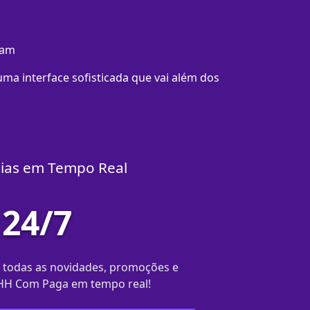
ram
ma interface sofisticada que vai além dos
cias em Tempo Real
24/7
e todas as novidades, promoções e
HH Com Paga em tempo real!