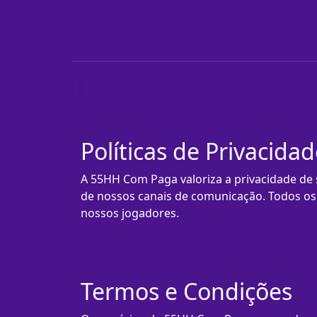
Políticas de Privacida
A 55HH Com Paga valoriza a privacidade de
de nossos canais de comunicação. Todos os 
nossos jogadores.
Termos e Condições