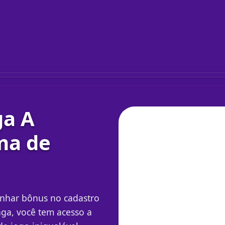
ga A
ma de
nhar bônus no cadastro
ga, você tem acesso a