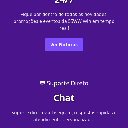
Fique por dentro de todas as novidades,
promoções e eventos da 55WW Win em tempo
real!
Ver Notícias
💬 Suporte Direto
Chat
Suporte direto via Telegram, respostas rápidas e
atendimento personalizado!