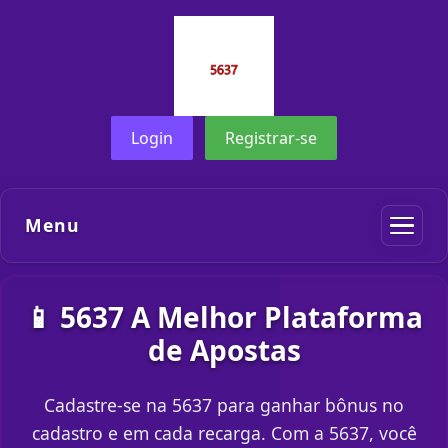
Login
Registrar-se
Menu
📱 5637 A Melhor Plataforma
de Apostas
Cadastre-se na 5637 para ganhar bônus no
cadastro e em cada recarga. Com a 5637, você