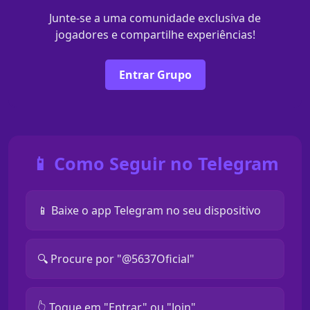
Junte-se a uma comunidade exclusiva de
jogadores e compartilhe experiências!
Entrar Grupo
📱 Como Seguir no Telegram
📱 Baixe o app Telegram no seu dispositivo
🔍 Procure por "@5637Oficial"
👆 Toque em "Entrar" ou "Join"