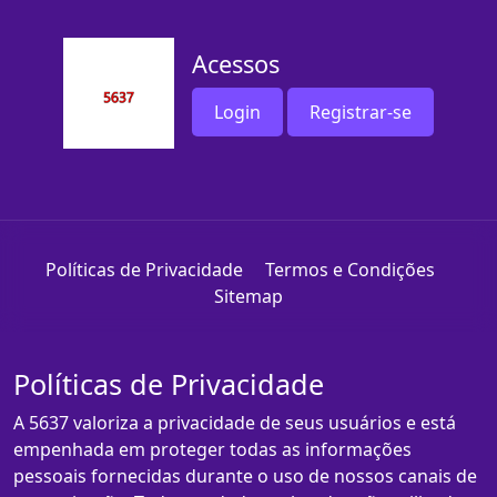
Acessos
Login
Registrar-se
Políticas de Privacidade
Termos e Condições
Sitemap
Políticas de Privacidade
A 5637 valoriza a privacidade de seus usuários e está
empenhada em proteger todas as informações
pessoais fornecidas durante o uso de nossos canais de