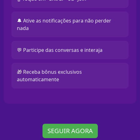
🔔 Ative as notificações para não perder
nada
💬 Participe das conversas e interaja
🎁 Receba bônus exclusivos
automaticamente
SEGUIR AGORA