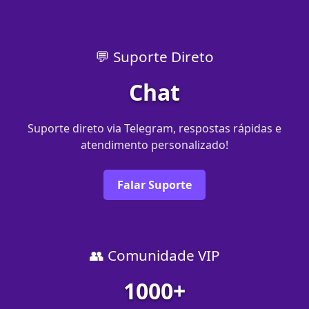
💬 Suporte Direto
Chat
Suporte direto via Telegram, respostas rápidas e
atendimento personalizado!
Falar Suporte
👥 Comunidade VIP
1000+