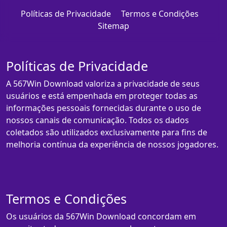
Políticas de Privacidade
Termos e Condições
Sitemap
Políticas de Privacidade
A 567Win Download valoriza a privacidade de seus
usuários e está empenhada em proteger todas as
informações pessoais fornecidas durante o uso de
nossos canais de comunicação. Todos os dados
coletados são utilizados exclusivamente para fins de
melhoria contínua da experiência de nossos jogadores.
Termos e Condições
Os usuários da 567Win Download concordam em