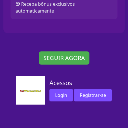
🎁 Receba bônus exclusivos
automaticamente
SEGUIR AGORA
Acessos
Login
Registrar-se