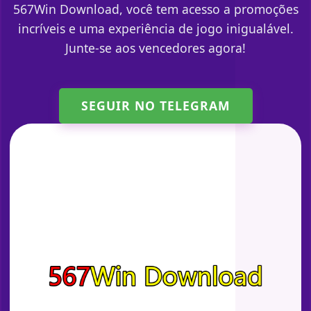
567Win Download, você tem acesso a promoções
incríveis e uma experiência de jogo inigualável.
Junte-se aos vencedores agora!
SEGUIR NO TELEGRAM