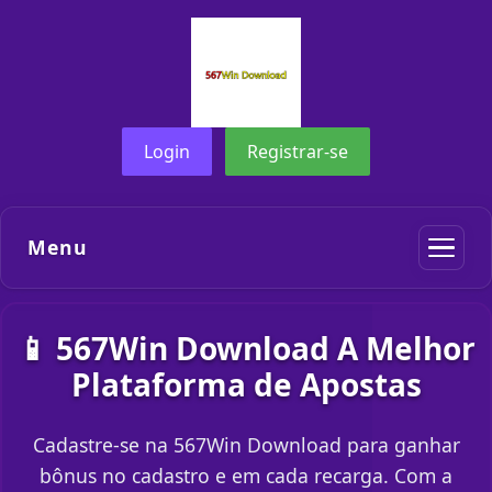
Login
Registrar-se
Menu
📱 567Win Download A Melhor
Plataforma de Apostas
Cadastre-se na 567Win Download para ganhar
bônus no cadastro e em cada recarga. Com a