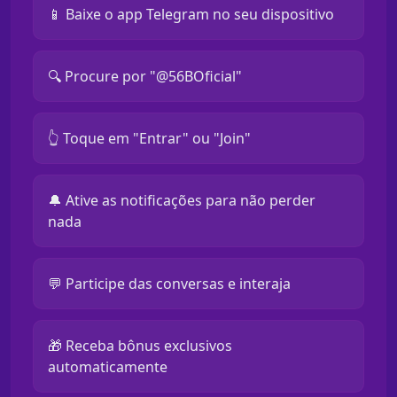
📱 Baixe o app Telegram no seu dispositivo
🔍 Procure por "@56BOficial"
👆 Toque em "Entrar" ou "Join"
🔔 Ative as notificações para não perder
nada
💬 Participe das conversas e interaja
🎁 Receba bônus exclusivos
automaticamente