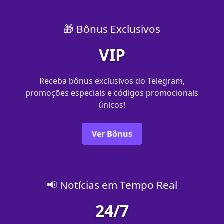
🎁 Bônus Exclusivos
VIP
Receba bônus exclusivos do Telegram,
promoções especiais e códigos promocionais
únicos!
Ver Bônus
📢 Notícias em Tempo Real
24/7