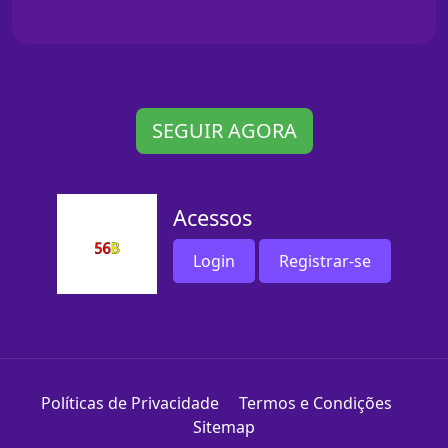
SEGUIR AGORA
Acessos
Login
Registrar-se
Políticas de Privacidade
Termos e Condições
Sitemap