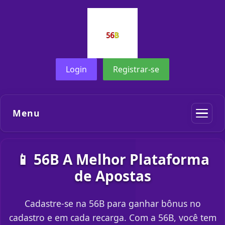
Login
Registrar-se
Menu
📱 56B A Melhor Plataforma
de Apostas
Cadastre-se na 56B para ganhar bônus no
cadastro e em cada recarga. Com a 56B, você tem