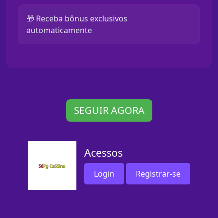
🎁 Receba bônus exclusivos
automaticamente
SEGUIR AGORA
Acessos
Login
Registrar-se