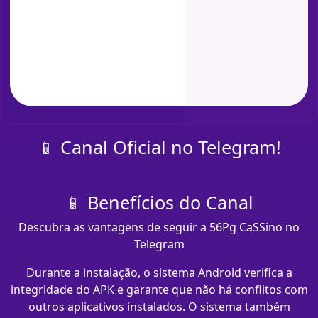
📱 Canal Oficial no Telegram!
📱 Benefícios do Canal
Descubra as vantagens de seguir a 56Pg CaSSino no
Telegram
Durante a instalação, o sistema Android verifica a
integridade do APK e garante que não há conflitos com
outros aplicativos instalados. O sistema também