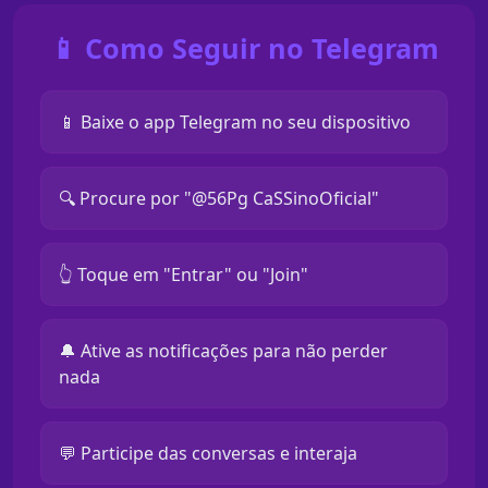
📱 Como Seguir no Telegram
📱 Baixe o app Telegram no seu dispositivo
🔍 Procure por "@56Pg CaSSinoOficial"
👆 Toque em "Entrar" ou "Join"
🔔 Ative as notificações para não perder
nada
💬 Participe das conversas e interaja