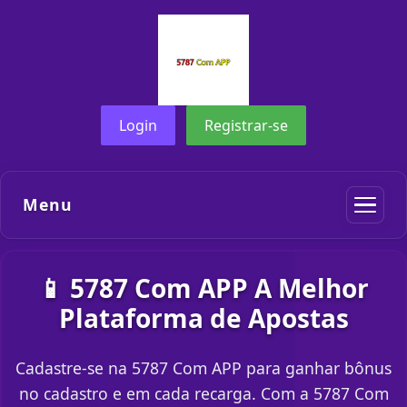
Login
Registrar-se
Menu
📱 5787 Com APP A Melhor
Plataforma de Apostas
Cadastre-se na 5787 Com APP para ganhar bônus
no cadastro e em cada recarga. Com a 5787 Com