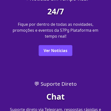
24/7
Fique por dentro de todas as novidades,
promoções e eventos da 57Pg Plataforma em
tempo real!
Ver Notícias
💬 Suporte Direto
Chat
Suporte direto via Telegram, respostas rápidas e