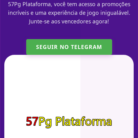
57Pg Plataforma, você tem acesso a promoções
incríveis e uma experiência de jogo inigualável.
Junte-se aos vencedores agora!
SEGUIR NO TELEGRAM