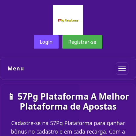
Login
Registrar-se
Menu
📱 57Pg Plataforma A Melhor
Plataforma de Apostas
Cadastre-se na 57Pg Plataforma para ganhar
bônus no cadastro e em cada recarga. Com a