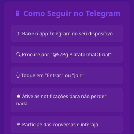
📱 Como Seguir no Telegram
📱 Baixe o app Telegram no seu dispositivo
🔍 Procure por "@57Pg PlataformaOficial"
👆 Toque em "Entrar" ou "Join"
🔔 Ative as notificações para não perder
nada
💬 Participe das conversas e interaja