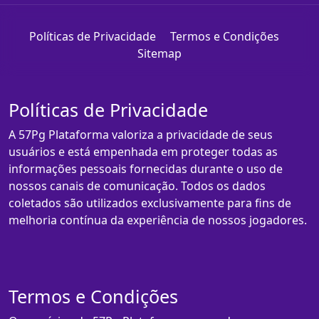
Políticas de Privacidade
Termos e Condições
Sitemap
Políticas de Privacidade
A 57Pg Plataforma valoriza a privacidade de seus
usuários e está empenhada em proteger todas as
informações pessoais fornecidas durante o uso de
nossos canais de comunicação. Todos os dados
coletados são utilizados exclusivamente para fins de
melhoria contínua da experiência de nossos jogadores.
Termos e Condições