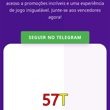
acesso a promoções incríveis e uma experiência
de jogo inigualável. Junte-se aos vencedores
agora!
SEGUIR NO TELEGRAM