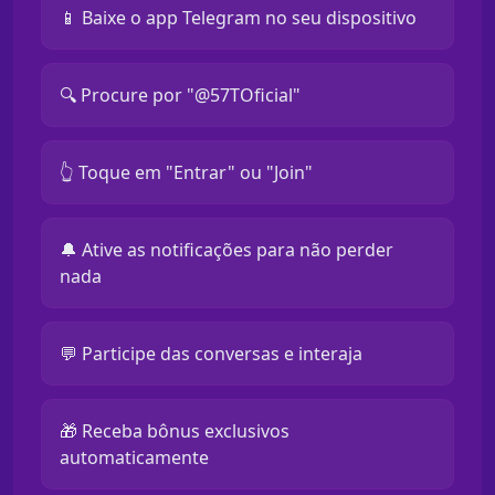
📱 Baixe o app Telegram no seu dispositivo
🔍 Procure por "@57TOficial"
👆 Toque em "Entrar" ou "Join"
🔔 Ative as notificações para não perder
nada
💬 Participe das conversas e interaja
🎁 Receba bônus exclusivos
automaticamente