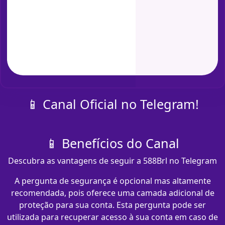
📱 Canal Oficial no Telegram!
📱 Benefícios do Canal
Descubra as vantagens de seguir a 588Brl no Telegram
A pergunta de segurança é opcional mas altamente
recomendada, pois oferece uma camada adicional de
proteção para sua conta. Esta pergunta pode ser
utilizada para recuperar acesso à sua conta em caso de