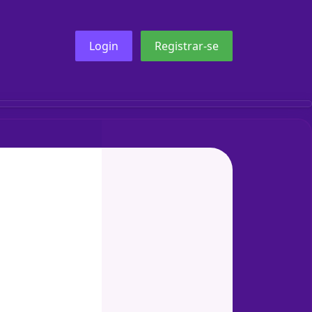
Login
Registrar-se