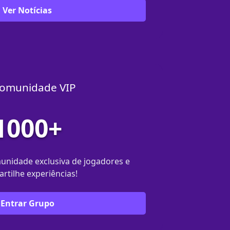
Ver Notícias
Comunidade VIP
1000+
unidade exclusiva de jogadores e
rtilhe experiências!
Entrar Grupo