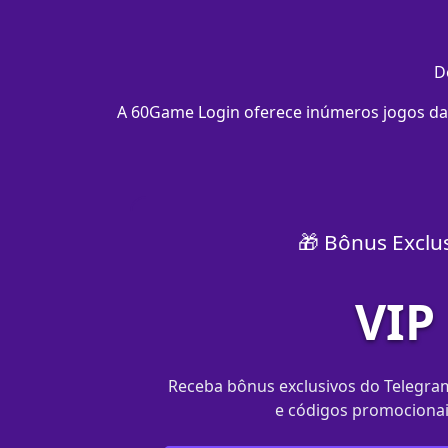
D
A 60Game Login oferece inúmeros jogos da 
🎁 Bônus Exclu
VIP
Receba bônus exclusivos do Telegra
e códigos promocionai