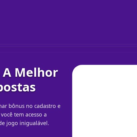
 A Melhor
postas
ar bônus no cadastro e
você tem acesso a
e jogo inigualável.