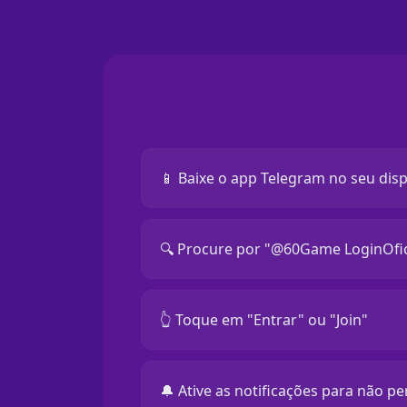
📱 Baixe o app Telegram no seu disp
🔍 Procure por "@60Game LoginOfic
👆 Toque em "Entrar" ou "Join"
🔔 Ative as notificações para não p