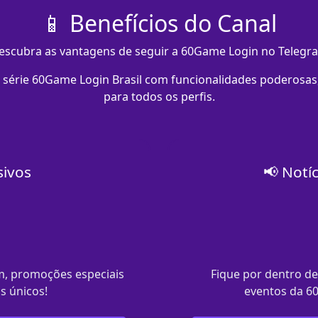
📱 Benefícios do Canal
escubra as vantagens de seguir a 60Game Login no Telegr
série 60Game Login Brasil com funcionalidades poderosas
para todos os perfis.
sivos
📢 Notí
m, promoções especiais
Fique por dentro d
s únicos!
eventos da 6