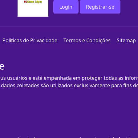
Login
Registrar-se
Políticas de Privacidade
Termos e Condições
Sitemap
de
seus usuários e está empenhada em proteger todas as infor
dados coletados são utilizados exclusivamente para fins d