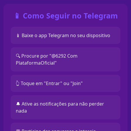
📱 Como Seguir no Telegram
📱 Baixe o app Telegram no seu dispositivo
🔍 Procure por "@6292 Com
PlataformaOficial"
👆 Toque em "Entrar" ou "Join"
🔔 Ative as notificações para não perder
nada