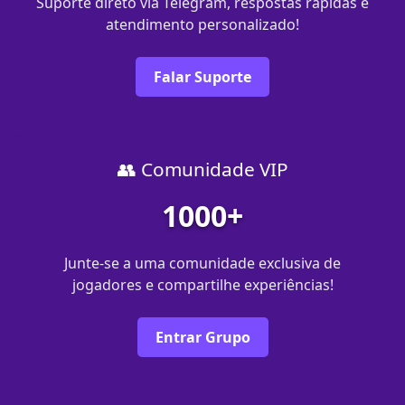
Suporte direto via Telegram, respostas rápidas e
atendimento personalizado!
Falar Suporte
👥 Comunidade VIP
1000+
Junte-se a uma comunidade exclusiva de
jogadores e compartilhe experiências!
Entrar Grupo