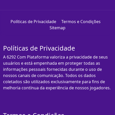
Políticas de Privacidade
Termos e Condições
Sitemap
Políticas de Privacidade
A 6292 Com Plataforma valoriza a privacidade de seus
usuários e está empenhada em proteger todas as
informações pessoais fornecidas durante o uso de
nossos canais de comunicação. Todos os dados
coletados são utilizados exclusivamente para fins de
melhoria contínua da experiência de nossos jogadores.