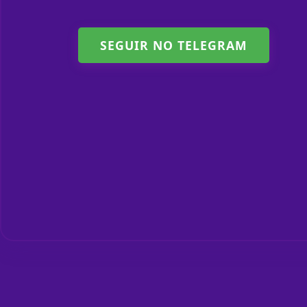
SEGUIR NO TELEGRAM