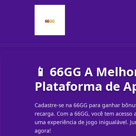
📱 66GG A Melho
Plataforma de A
Cadastre-se na 66GG para ganhar bônus
recarga. Com a 66GG, você tem acesso a
uma experiência de jogo inigualável. J
agora!