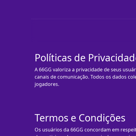
Políticas de Privacida
A 66GG valoriza a privacidade de seus usu
canais de comunicação. Todos os dados cole
jogadores.
Termos e Condições
Os usuários da 66GG concordam em respeita