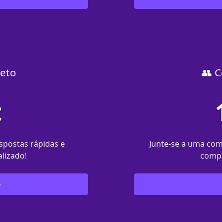
reto
👥 
t
espostas rápidas e
Junte-se a uma com
lizado!
compa
e