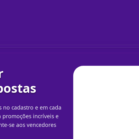
r
postas
 no cadastro e em cada
 promoções incríveis e
unte-se aos vencedores