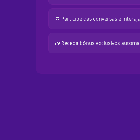
💬 Participe das conversas e interaj
🎁 Receba bônus exclusivos autom