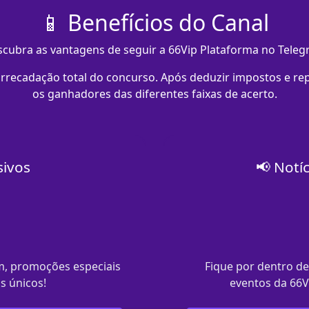
📱 Benefícios do Canal
cubra as vantagens de seguir a 66Vip Plataforma no Tele
recadação total do concurso. Após deduzir impostos e repas
os ganhadores das diferentes faixas de acerto.
sivos
📢 Notí
m, promoções especiais
Fique por dentro d
s únicos!
eventos da 66V