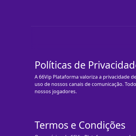
Políticas de Privacida
A 66Vip Plataforma valoriza a privacidade 
uso de nossos canais de comunicação. Todos
nossos jogadores.
Termos e Condições