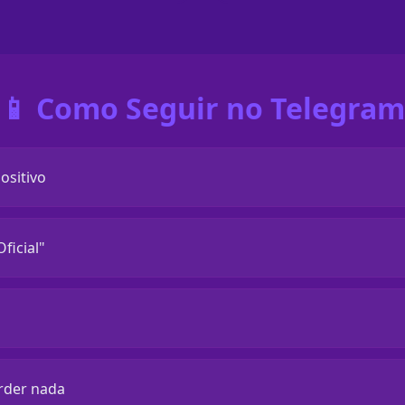
📱 Como Seguir no Telegram
ositivo
ficial"
erder nada