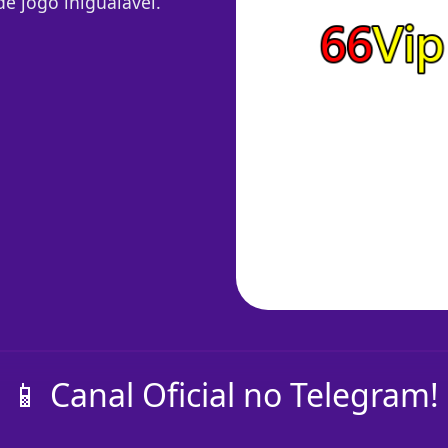
e jogo inigualável.
📱 Canal Oficial no Telegram!