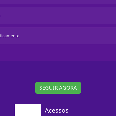
a
aticamente
SEGUIR AGORA
Acessos