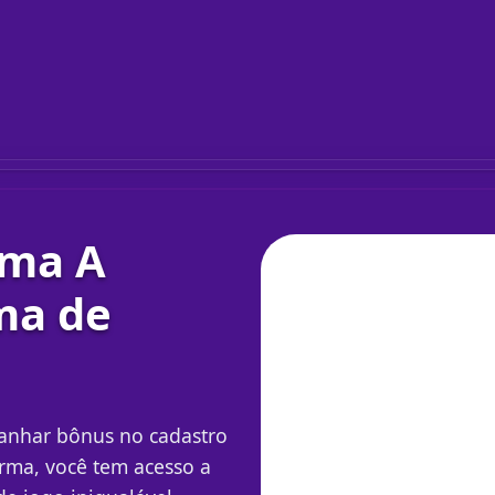
rma A
ma de
ganhar bônus no cadastro
rma, você tem acesso a