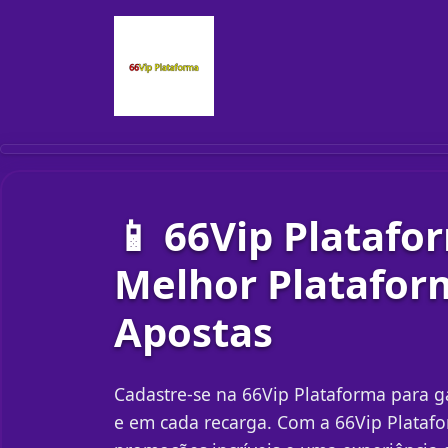
📱 66Vip Platafo
Melhor Platafor
Apostas
Cadastre-se na 66Vip Plataforma para 
e em cada recarga. Com a 66Vip Platafo