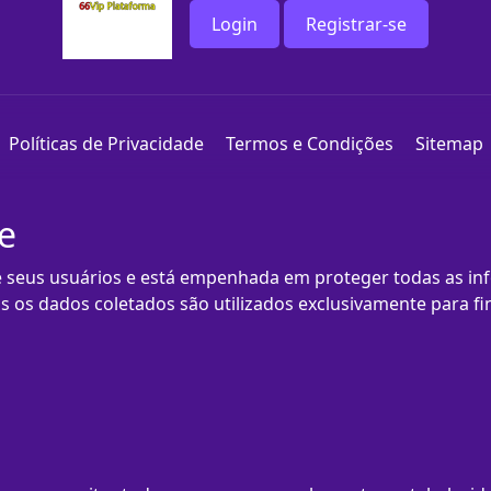
Login
Registrar-se
Políticas de Privacidade
Termos e Condições
Sitemap
de
de seus usuários e está empenhada em proteger todas as i
 os dados coletados são utilizados exclusivamente para fi