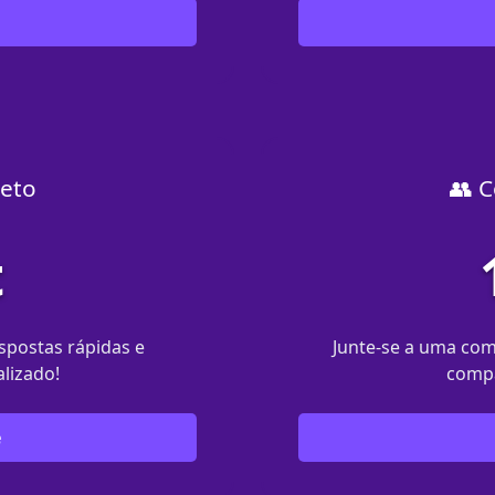
reto
👥 
t
espostas rápidas e
Junte-se a uma com
lizado!
compa
e