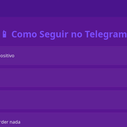
📱 Como Seguir no Telegram
ositivo
erder nada