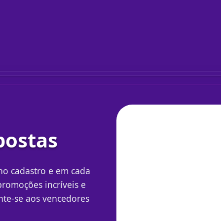
postas
no cadastro e em cada
promoções incríveis e
unte-se aos vencedores