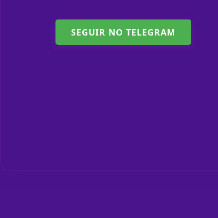
SEGUIR NO TELEGRAM