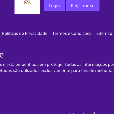
Login
Registrar-se
Políticas de Privacidade
Termos e Condições
Sitemap
de
ios e está empenhada em proteger todas as informações pe
tados são utilizados exclusivamente para fins de melhoria