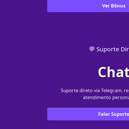
Ver Bônus
💬 Suporte Di
Cha
Suporte direto via Telegram, r
atendimento persona
Falar Suport