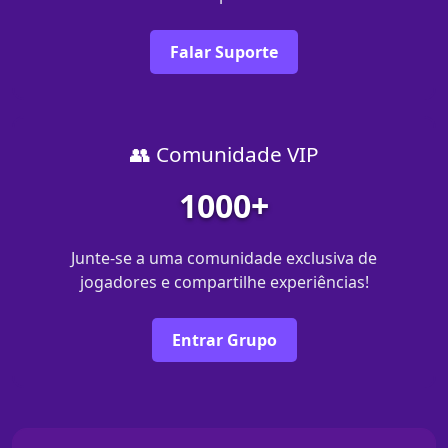
Falar Suporte
👥 Comunidade VIP
1000+
Junte-se a uma comunidade exclusiva de
jogadores e compartilhe experiências!
Entrar Grupo