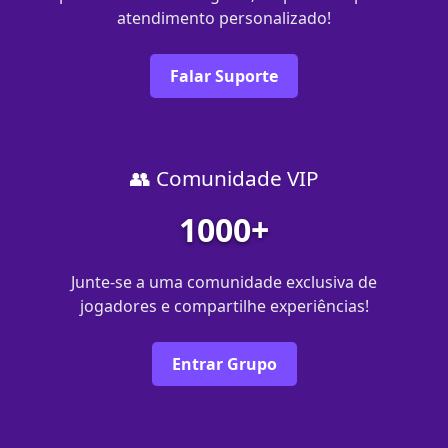
atendimento personalizado!
Falar Suporte
👥 Comunidade VIP
1000+
Junte-se a uma comunidade exclusiva de
jogadores e compartilhe experiências!
Entrar Grupo