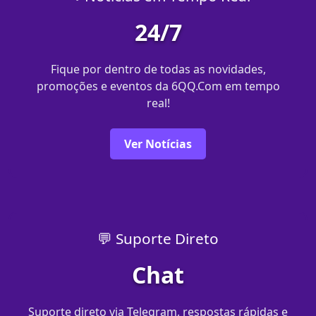
24/7
Fique por dentro de todas as novidades,
promoções e eventos da 6QQ.Com em tempo
real!
Ver Notícias
💬 Suporte Direto
Chat
Suporte direto via Telegram, respostas rápidas e