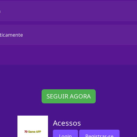
a
aticamente
SEGUIR AGORA
Acessos
Login
Registrar-se