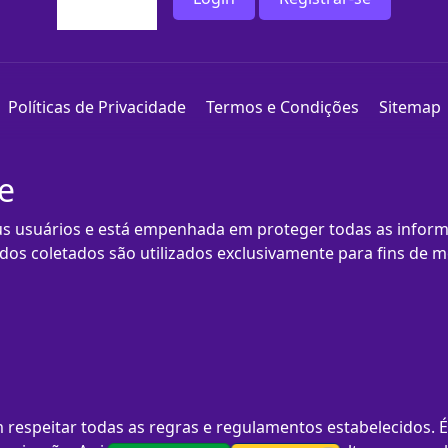
Políticas de Privacidade
Termos e Condições
Sitemap
de
eus usuários e está empenhada em proteger todas as inform
os coletados são utilizados exclusivamente para fins de m
espeitar todas as regras e regulamentos estabelecidos. É