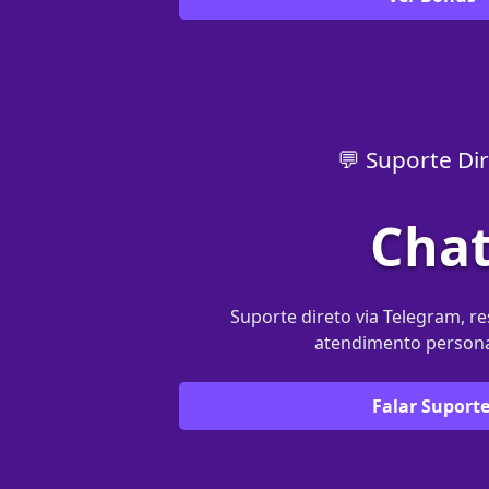
💬 Suporte Di
Cha
Suporte direto via Telegram, r
atendimento persona
Falar Suport