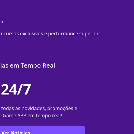
am
recursos exclusivos e performance superior:
cias em Tempo Real
24/7
e todas as novidades, promoções e
0 Game APP em tempo real!
Ver Notícias