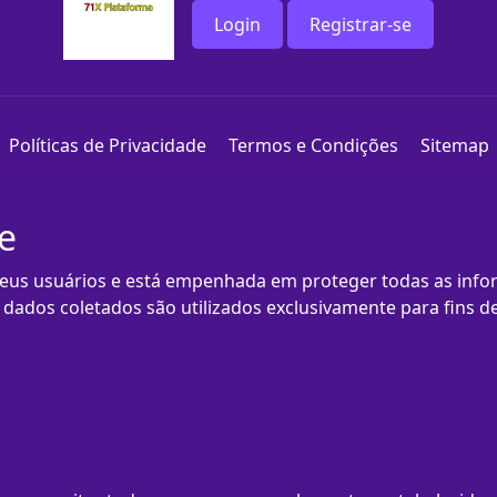
Login
Registrar-se
Políticas de Privacidade
Termos e Condições
Sitemap
de
 seus usuários e está empenhada em proteger todas as inf
dados coletados são utilizados exclusivamente para fins d