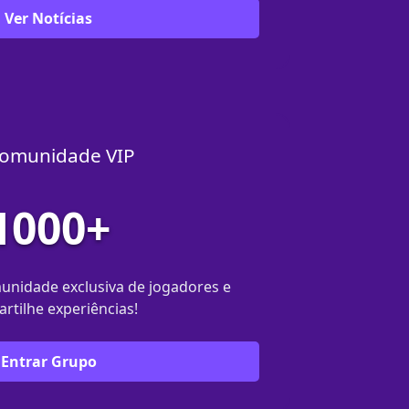
Ver Notícias
Comunidade VIP
1000+
unidade exclusiva de jogadores e
rtilhe experiências!
Entrar Grupo