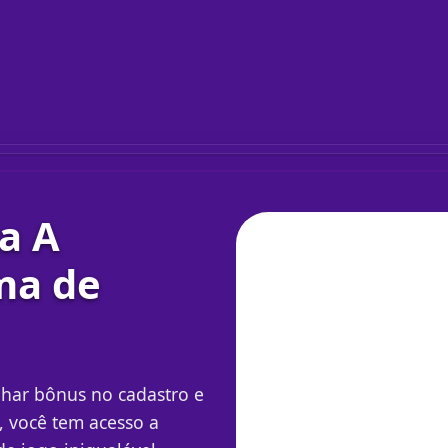
a A
ma de
nhar bônus no cadastro e
, você tem acesso a