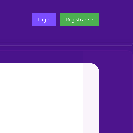
Login
Registrar-se