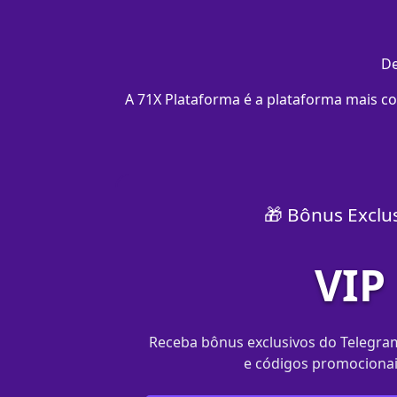
De
A 71X Plataforma é a plataforma mais con
🎁 Bônus Exclu
VIP
Receba bônus exclusivos do Telegra
e códigos promocionai