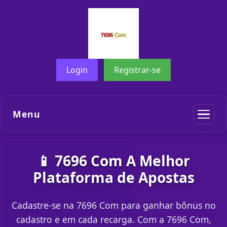
Login
Registrar-se
Menu
📱 7696 Com A Melhor
Plataforma de Apostas
Cadastre-se na 7696 Com para ganhar bônus no
cadastro e em cada recarga. Com a 7696 Com,