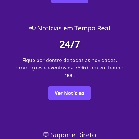
📢 Notícias em Tempo Real
24/7
Fique por dentro de todas as novidades,
promoções e eventos da 7696 Com em tempo
real!
Ver Notícias
💬 Suporte Direto