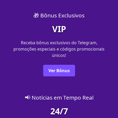
🎁 Bônus Exclusivos
VIP
Receba bônus exclusivos do Telegram,
promoções especiais e códigos promocionais
únicos!
Ver Bônus
📢 Notícias em Tempo Real
24/7