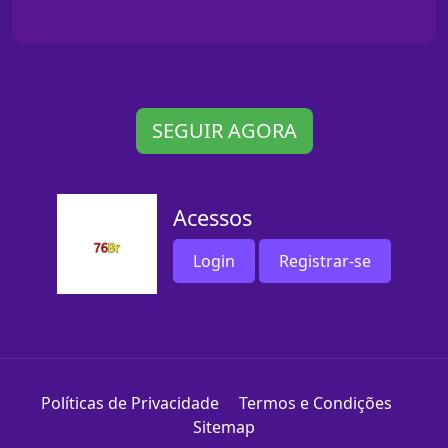
SEGUIR AGORA
Acessos
Login
Registrar-se
Políticas de Privacidade
Termos e Condições
Sitemap