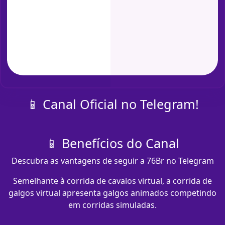
📱 Canal Oficial no Telegram!
📱 Benefícios do Canal
Descubra as vantagens de seguir a 76Br no Telegram
Semelhante à corrida de cavalos virtual, a corrida de
galgos virtual apresenta galgos animados competindo
em corridas simuladas.