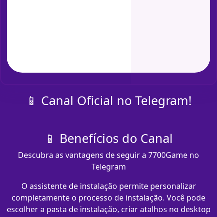
📱 Canal Oficial no Telegram!
📱 Benefícios do Canal
Descubra as vantagens de seguir a 7700Game no
Telegram
O assistente de instalação permite personalizar
completamente o processo de instalação. Você pode
escolher a pasta de instalação, criar atalhos no desktop