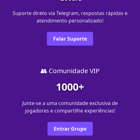
Suporte direto via Telegram, respostas rápidas e
atendimento personalizado!
Falar Suporte
👥 Comunidade VIP
1000+
Junte-se a uma comunidade exclusiva de
jogadores e compartilhe experiências!
Entrar Grupo