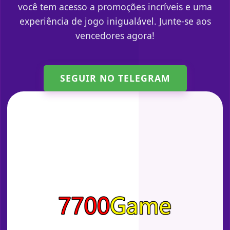
você tem acesso a promoções incríveis e uma
experiência de jogo inigualável. Junte-se aos
vencedores agora!
SEGUIR NO TELEGRAM