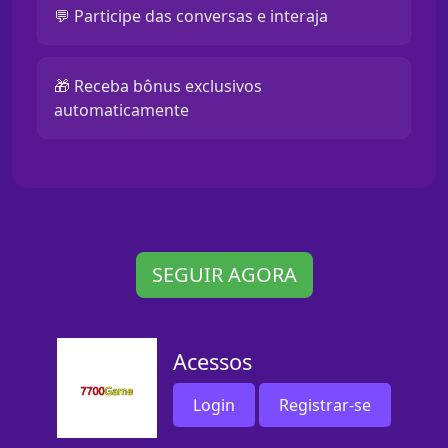
💬 Participe das conversas e interaja
🎁 Receba bônus exclusivos
automaticamente
SEGUIR AGORA
Acessos
Login
Registrar-se