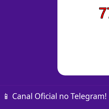
📱 Canal Oficial no Telegram!