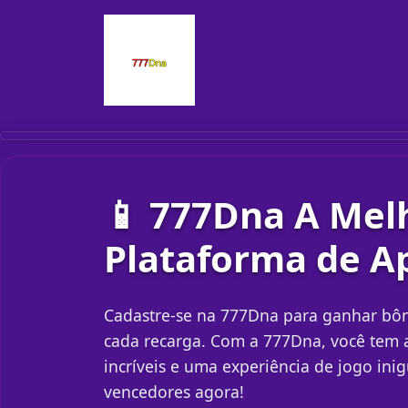
📱 777Dna A Mel
Plataforma de A
Cadastre-se na 777Dna para ganhar bô
cada recarga. Com a 777Dna, você tem
incríveis e uma experiência de jogo inig
vencedores agora!