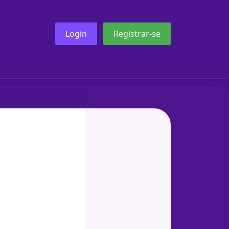
Login
Registrar-se