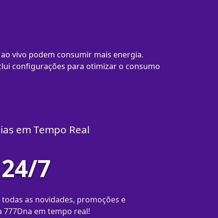
s ao vivo podem consumir mais energia.
clui configurações para otimizar o consumo
cias em Tempo Real
24/7
e todas as novidades, promoções e
a 777Dna em tempo real!