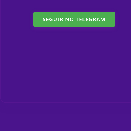
SEGUIR NO TELEGRAM