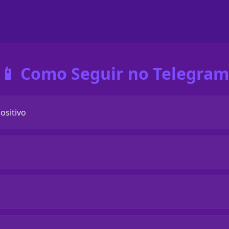
📱 Como Seguir no Telegram
ositivo