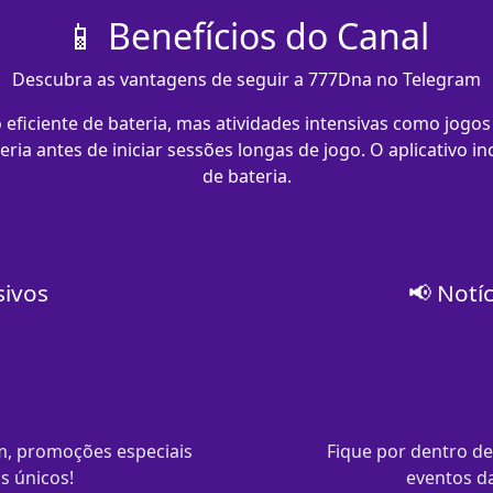
📱 Benefícios do Canal
Descubra as vantagens de seguir a 777Dna no Telegram
 eficiente de bateria, mas atividades intensivas como jogo
a antes de iniciar sessões longas de jogo. O aplicativo in
de bateria.
sivos
📢 Notí
m, promoções especiais
Fique por dentro d
s únicos!
eventos d