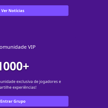
Ver Notícias
Comunidade VIP
1000+
unidade exclusiva de jogadores e
rtilhe experiências!
Entrar Grupo