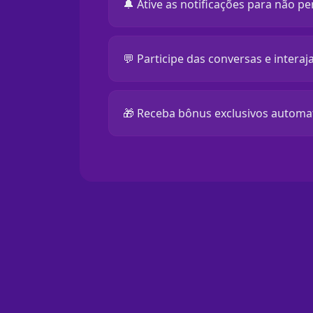
🔔 Ative as notificações para não p
💬 Participe das conversas e interaj
🎁 Receba bônus exclusivos autom