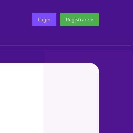
Login
Registrar-se