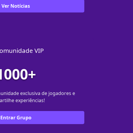
Ver Notícias
Comunidade VIP
1000+
unidade exclusiva de jogadores e
rtilhe experiências!
Entrar Grupo