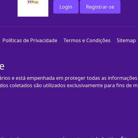
Login
Registrar-se
Políticas de Privacidade
Termos e Condições
Sitemap
de
uários e está empenhada em proteger todas as informações
os coletados são utilizados exclusivamente para fins de m