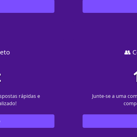
reto
👥 
t
espostas rápidas e
Junte-se a uma com
lizado!
compa
e