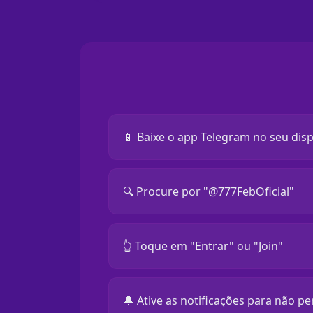
📱 Baixe o app Telegram no seu disp
🔍 Procure por "@777FebOficial"
👆 Toque em "Entrar" ou "Join"
🔔 Ative as notificações para não p