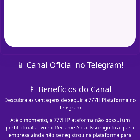
📱 Canal Oficial no Telegram!
📱 Benefícios do Canal
Descubra as vantagens de seguir a 777H Plataforma no
Telegram
Até o momento, a 777H Plataforma não possui um
perfil oficial ativo no Reclame Aqui. Isso significa que a
empresa ainda não se registrou na plataforma para