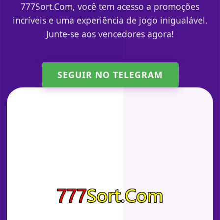
777Sort.Com, você tem acesso a promoções
incríveis e uma experiência de jogo inigualável.
Junte-se aos vencedores agora!
SEGUIR NO TELEGRAM