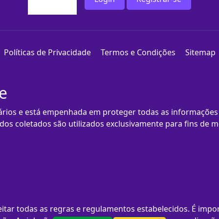
Políticas de Privacidade
Termos e Condições
Sitemap
de
suários e está empenhada em proteger todas as informações
os coletados são utilizados exclusivamente para fins de m
tar todas as regras e regulamentos estabelecidos. É impor