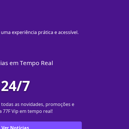
uma experiência prática e acessível.
cias em Tempo Real
24/7
e todas as novidades, promoções e
a 77F Vip em tempo real!
Ver Notícias