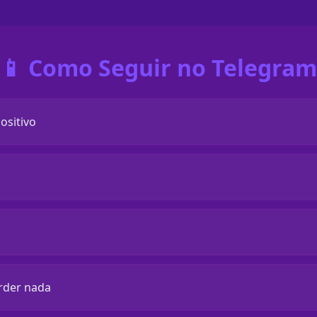
📱 Como Seguir no Telegram
ositivo
erder nada