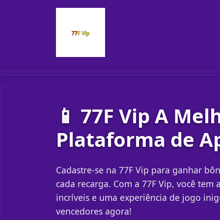
📱 77F Vip A Mel
Plataforma de A
Cadastre-se na 77F Vip para ganhar bô
cada recarga. Com a 77F Vip, você tem
incríveis e uma experiência de jogo inig
vencedores agora!