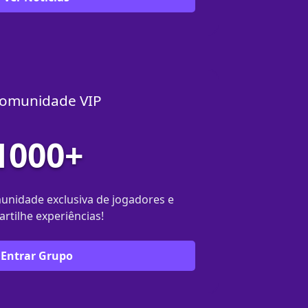
Comunidade VIP
1000+
unidade exclusiva de jogadores e
rtilhe experiências!
Entrar Grupo