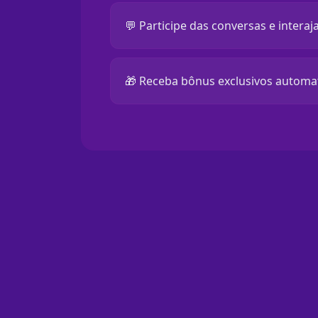
💬 Participe das conversas e interaj
🎁 Receba bônus exclusivos autom